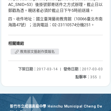
AC_SNID=53
）後掛號郵寄送件之方式辦理，截止日以
郵戳為憑。親送者必須於截止日下午
5
時前送達。
四、收件地址：國立臺灣藝術教育館（
10066
臺北市南
海路
47
號）；洽詢電話：
02-23110574
分機
251
。
相關連結
教育部文藝創作獎報名
下架日期：
2017-03-14
|
發佈日期：
2017-03-03
點擊率：
355
|
新竹巿立成德高級中學 Hsinchu Municipal Cheng De