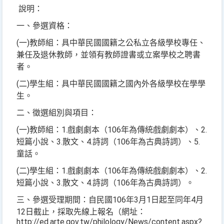
說明：
一、參選資格：
(
一
)
教師組：具中華民國國籍之公私立各級學校專任、
兼任及退休教師，並領有教師證書或立案學校之聘書
者。
(
二
)
學生組：具中華民國國籍之國內外各級學校在學學
生。
二、徵選組別與項目：
(
一
)
教師組：
1.
戲劇劇本（
106
年為傳統戲劇劇本）、
2.
短篇小說、
3.
散文、
4.
詩詞（
106
年為古典詩詞）、
5.
童話。
(
二
)
學生組：
1.
戲劇劇本（
106
年為傳統戲劇劇本）、
2.
短篇小說、
3.
散文、
4.
詩詞（
106
年為古典詩詞）。
三、參選受理期間：自民國
106
年
3
月
1
日起至同年
4
月
12
日截止，採取先線上報名（網址：
http://ed.arte.gov.tw/philology/News/content.aspx?