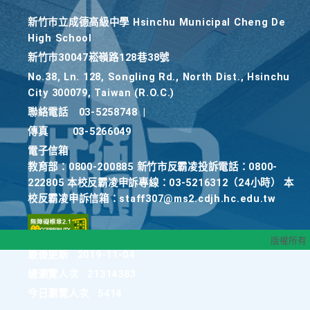
新竹巿立成德高級中學 Hsinchu Municipal Cheng De
High School
新竹巿30047崧嶺路128巷38號
No.38, Ln. 128, Songling Rd., North Dist., Hsinchu
City 300079, Taiwan (R.O.C.)
聯絡電話
03-5258748
|
傳真
03-5266049
電子信箱
教育部：0800-200885 新竹市反霸凌投訴電話：0800-
222805 本校反霸凌申訴專線：03-5216312（24小時） 本
校反霸凌申訴信箱：staff307@ms2.cdjh.hc.edu.tw
版權所有
最後更新
2019-11-04
總瀏覽人次
21314383
今日瀏覽人次
5414