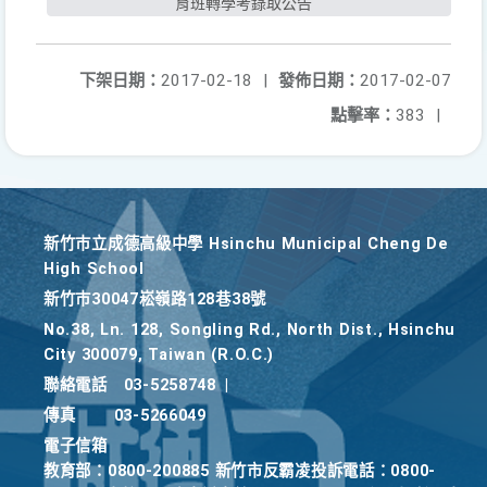
育班轉學考錄取公告
下架日期：
2017-02-18
|
發佈日期：
2017-02-07
點擊率：
383
|
新竹巿立成德高級中學 Hsinchu Municipal Cheng De
High School
新竹巿30047崧嶺路128巷38號
No.38, Ln. 128, Songling Rd., North Dist., Hsinchu
City 300079, Taiwan (R.O.C.)
聯絡電話
03-5258748
|
傳真
03-5266049
電子信箱
教育部：0800-200885 新竹市反霸凌投訴電話：0800-