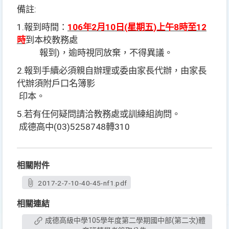
備註:
1.
報到時間：
106
年2月10日(星期五)
上午8時至12
時
到本校教務處
報到)，逾時視同放棄，不得異議。
2.
報到手續必須親自辦理或委由家長代辦，由家長
代辦須附戶口名簿影
印本。
5.
若有任何疑問請洽教務處或訓練組詢問。
成德高中(03)5258748轉310
相關附件
2017-2-7-10-40-45-nf1.pdf
相關連結
成德高級中學105學年度第二學期國中部(第二次)體