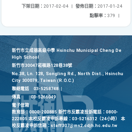
下架日期：
2017-02-04
|
發佈日期：
2017-01-24
點擊率：
379
|
新竹巿立成德高級中學 Hsinchu Municipal Cheng De
High School
新竹巿30047崧嶺路128巷38號
No.38, Ln. 128, Songling Rd., North Dist., Hsinchu
City 300079, Taiwan (R.O.C.)
聯絡電話
03-5258748
|
傳真
03-5266049
電子信箱
教育部：0800-200885 新竹市反霸凌投訴電話：0800-
222805 本校反霸凌申訴專線：03-5216312（24小時） 本
校反霸凌申訴信箱：staff307@ms2.cdjh.hc.edu.tw