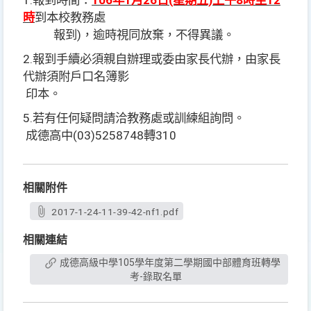
1.
報到時間：
106
年1月26日(星期五)
上午8時至12
時
到本校教務處
報到)，逾時視同放棄，不得異議。
2.
報到手續必須親自辦理或委由家長代辦，由家長
代辦須附戶口名簿影
印本。
5.
若有任何疑問請洽教務處或訓練組詢問。
成德高中(03)5258748轉310
相關附件
2017-1-24-11-39-42-nf1.pdf
相關連結
成德高級中學105學年度第二學期國中部體育班轉學
考-錄取名單