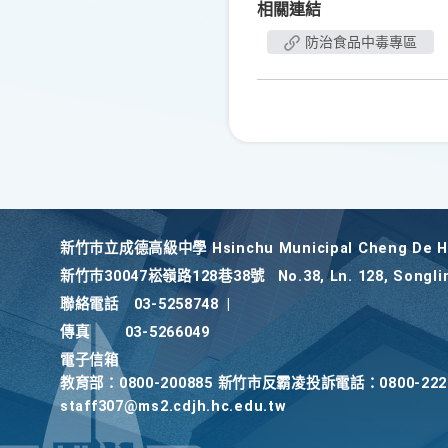
相關連結
防治食品中毒專區
新竹巿立成德高級中學 Hsinchu Municipal Cheng De Hi
新竹巿30047崧嶺路128巷38號
No.38, Ln. 128, Songli
聯絡電話
03-5258748
|
傳真
03-5266049
電子信箱
教育部：0800-200885 新竹市反霸凌投訴電話：0800-2
staff307@ms2.cdjh.hc.edu.tw