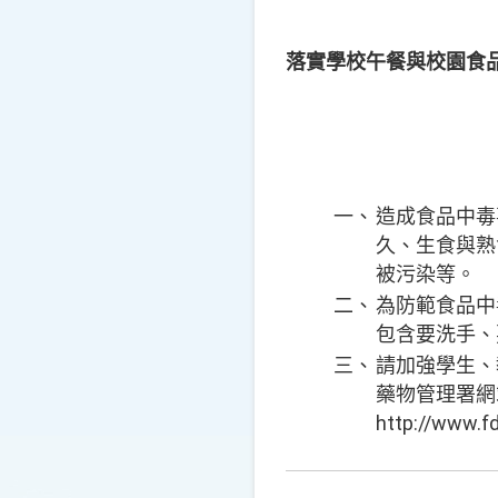
落實學校午餐與校園食
一、
造成食品中毒
久、生食與熟
被污染等。
二、
為防範食品中
包含要洗手、
三、
請加強學生、
藥物管理署網
http://www.f