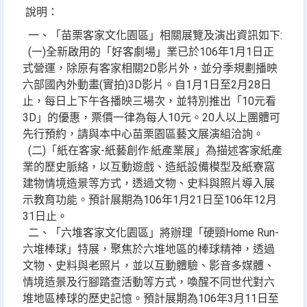
說明：
一、「苗栗客家文化園區」相關展覽及演出資訊如下:
(一)全新啟用的「好客劇場」業已於106年1月1日正
式營運，除原有客家相關2D影片外，並分季規劃播映
六部國內外動畫(實拍)3D影片。自1月1日至2月28日
止，每日上下午各播映三場次，並特別推出「10元看
3D」的優惠，票價一律為每人10元。20人以上團體可
先行預約，請與本中心苗栗園區藝文展演組洽詢。
(二)「紙在客家-紙藝創作‧紙產業展」為描述客家紙產
業的歷史脈絡，以互動遊戲、造紙設備模型及紙寮窩
建物情境造景等方式，透過文物、史料與照片導入展
示教育功能。預計展期為106年1月21日至106年12月
31日止。
二、「六堆客家文化園區」將辦理「硬頸Home Run-
六堆棒球」特展，聚焦於六堆地區的棒球精神，透過
文物、史料與老照片，並以互動體驗、影音多媒體、
情境造景及行腳踏查活動等方式，喚醒不同世代對六
堆地區棒球的歷史記憶。預計展期為106年3月11日至