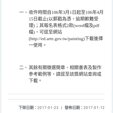
一、
收件時間自
106
年
3
月
1
日起至
106
年
4
月
15
日截止
(
以郵戳為憑，逾期歉難受
理
)
；其報名表格式
2
款
(word
檔及
pdf
檔
)
，可逕至網站
(http://ed.arte.gov.tw/painting)
下載後擇
一使用。
二、
其餘有關徵選簡章、相關書表及製作
參考範例等，請逕至該獎網站查詢或
下載。
下架日期：
2017-01-23
|
發佈日期：
2017-01-12