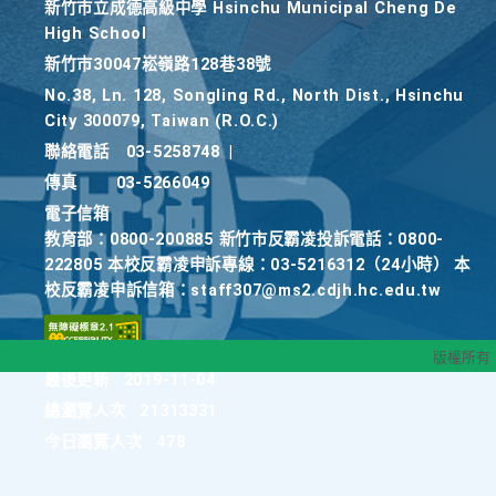
新竹巿立成德高級中學 Hsinchu Municipal Cheng De
High School
新竹巿30047崧嶺路128巷38號
No.38, Ln. 128, Songling Rd., North Dist., Hsinchu
City 300079, Taiwan (R.O.C.)
聯絡電話
03-5258748
|
傳真
03-5266049
電子信箱
教育部：0800-200885 新竹市反霸凌投訴電話：0800-
222805 本校反霸凌申訴專線：03-5216312（24小時） 本
校反霸凌申訴信箱：staff307@ms2.cdjh.hc.edu.tw
版權所有
最後更新
2019-11-04
總瀏覽人次
21313331
今日瀏覽人次
478