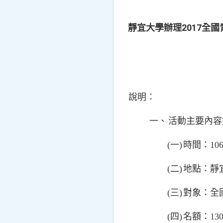
靜宜大學辦理2017全
說明：
一、
活動主要內容
(
一
)
時間：
10
(
二
)
地點：靜
(
三
)
對象：全
(
四
)
名額：
13