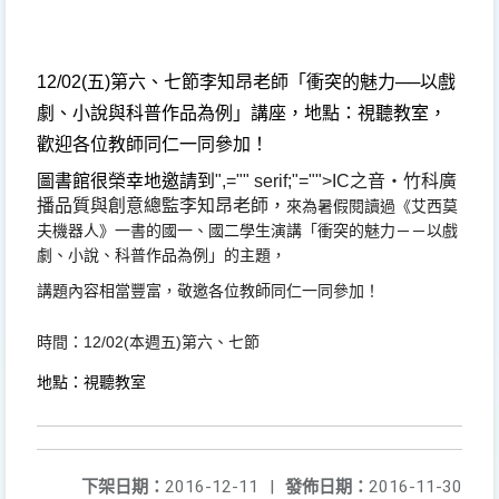
12/02(五)第六、七節李知昂老師「衝突的魅力──以戲
劇、
小說與科普作品為例」講座，
地點：視聽教室，
歡迎
各位教師同仁一
同參加！
圖書館很榮幸地邀請到
",="" serif;"="">IC
之音‧
竹科廣
播品質與創意總監李知昂老師，
來為暑假閱讀過《
艾西莫
夫機器人》一書的國一、國二學生演講「衝突的魅力－－以戲
劇、小說、
科普作品為例
」的主題，
講題內容相當豐富，
敬邀各位教師同仁
一同參加！
時間：12/02(本週五)第六、七節
地點：視聽教室
下架日期：
2016-12-11
|
發佈日期：
2016-11-30