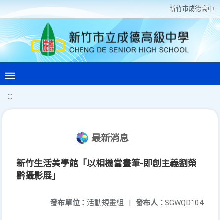
新竹巿成德高中
:::
最新消息
新竹生活美學館「以相機當畫筆-即創主義劉榮
黔攝影展」
發布單位：
活動規畫組
|
發布人：
SGWQD104