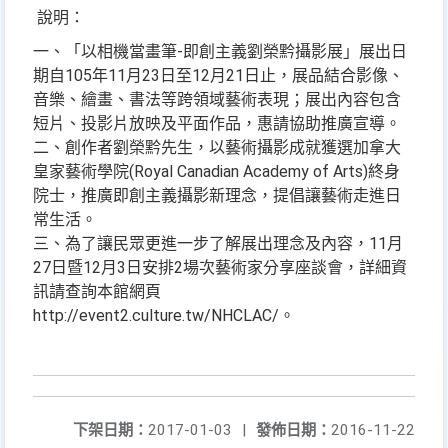
說明：
一、「以相機當畫筆-即創主義劉榮黔攝影展」展出日
期自105年11月23日至12月21日止，展品結合影像、
音樂、繪畫、書法等跨領域藝術表現；展出內容包含
短片、投影片放映及平面作品，惠請協助推廣宣導。
二、創作者劉榮黔先生，以藝術攝影成就獲選加拿大
皇家藝術學院(Royal Canadian Academy of Arts)終身
院士，推廣即創主義攝影新理念，提倡讓藝術走進日
常生活。
三、為了讓民眾更進一步了解展出理念及內容，11月
27日暨12月3日安排2場次藝術家分享座談會，詳細資
訊請查詢本館網頁
http://event2.culture.tw/NHCLAC/。
下架日期：
2017-01-03
|
發佈日期：
2016-11-22