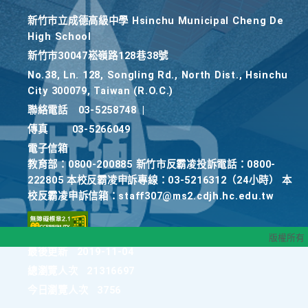
新竹巿立成德高級中學 Hsinchu Municipal Cheng De
High School
新竹巿30047崧嶺路128巷38號
No.38, Ln. 128, Songling Rd., North Dist., Hsinchu
City 300079, Taiwan (R.O.C.)
聯絡電話
03-5258748
|
傳真
03-5266049
電子信箱
教育部：0800-200885 新竹市反霸凌投訴電話：0800-
222805 本校反霸凌申訴專線：03-5216312（24小時） 本
校反霸凌申訴信箱：staff307@ms2.cdjh.hc.edu.tw
版權所有
最後更新
2019-11-04
總瀏覽人次
21316697
今日瀏覽人次
3756