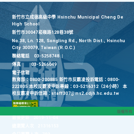
新竹巿立成德高級中學 Hsinchu Municipal Cheng De
High School
新竹巿30047崧嶺路128巷38號
No.38, Ln. 128, Songling Rd., North Dist., Hsinchu
City 300079, Taiwan (R.O.C.)
聯絡電話
03-5258748
|
傳真
03-5266049
電子信箱
教育部：0800-200885 新竹市反霸凌投訴電話：0800-
222805 本校反霸凌申訴專線：03-5216312（24小時） 本
校反霸凌申訴信箱：staff307@ms2.cdjh.hc.edu.tw
版權所有
最後更新
2019-11-04
總瀏覽人次
21316153