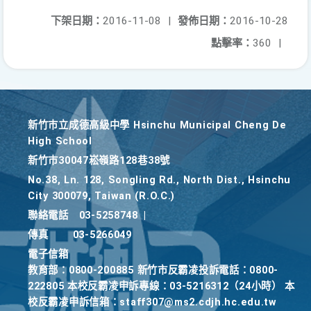
下架日期：
2016-11-08
|
發佈日期：
2016-10-28
點擊率：
360
|
新竹巿立成德高級中學 Hsinchu Municipal Cheng De
High School
新竹巿30047崧嶺路128巷38號
No.38, Ln. 128, Songling Rd., North Dist., Hsinchu
City 300079, Taiwan (R.O.C.)
聯絡電話
03-5258748
|
傳真
03-5266049
電子信箱
教育部：0800-200885 新竹市反霸凌投訴電話：0800-
222805 本校反霸凌申訴專線：03-5216312（24小時） 本
校反霸凌申訴信箱：staff307@ms2.cdjh.hc.edu.tw