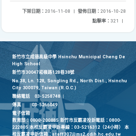
下架日期：
2016-11-08
|
發佈日期：
2016-10-28
點擊率：
321
|
新竹巿立成德高級中學 Hsinchu Municipal Cheng De
High School
新竹巿30047崧嶺路128巷38號
No.38, Ln. 128, Songling Rd., North Dist., Hsinchu
City 300079, Taiwan (R.O.C.)
聯絡電話
03-5258748
|
傳真
03-5266049
電子信箱
教育部：0800-200885 新竹市反霸凌投訴電話：0800-
222805 本校反霸凌申訴專線：03-5216312（24小時） 本
校反霸凌申訴信箱：staff307@ms2.cdjh.hc.edu.tw