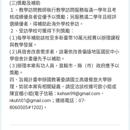
(三)獎勵及補助
１、教學訪問教師執行教學訪問服務每滿一學年且考
核成績優良者從優予以獎勵；另服務滿二學年且經評
選績優者，得補助赴海外學校參訪。
２、受訪學校可獲得下列獎勵：
(１)每學年補助該校至多新臺幣10萬元經費以辦理課程
與教學發展。
(２)具宿舍改善需求者，該署依改善偏遠地區國民中小
學宿舍計畫優先予以補助。
(３)辦理本案有功人員，直轄市、縣（市）政府應予以
獎勵。
四、旨揭計畫申辦國教署委請國立高雄餐旅大學辦
理，如就本案有相關疑義，請逕洽該校連可歆小姐或
陳宜楣小姐(電子信箱：kehsin99@gmail.com、
nkuht01@gmail.com；連絡電話：07-
8060505#1202)。