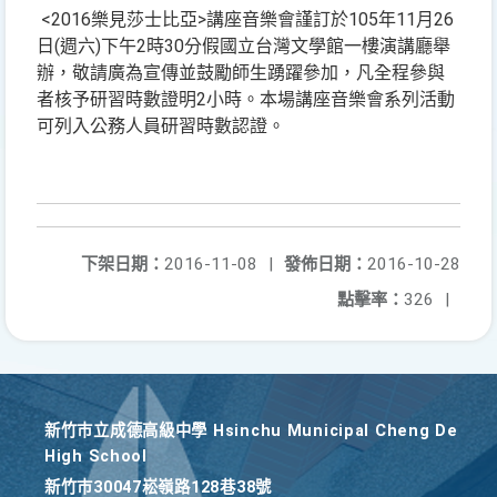
<2016樂見莎士比亞>講座音樂會謹訂於105年11月26
日(週六)下午2時30分假國立台灣文學館一樓演講廳舉
辦，敬請廣為宣傳並鼓勵師生踴躍參加，凡全程參與
者核予研習時數證明2小時。本場講座音樂會系列活動
可列入公務人員研習時數認證。
下架日期：
2016-11-08
|
發佈日期：
2016-10-28
點擊率：
326
|
新竹巿立成德高級中學 Hsinchu Municipal Cheng De
High School
新竹巿30047崧嶺路128巷38號