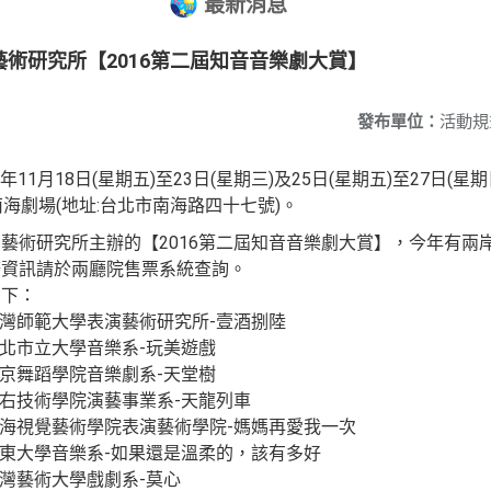
最新消息
術研究所【2016第二屆知音音樂劇大賞】
發布單位：
活動規
11月18日(星期五)至23日(星期三)及25日(星期五)至27日(星
海劇場(地址:台北市南海路四十七號)。
藝術研究所主辦的【2016第二屆知音音樂劇大賞】，今年有兩
務資訊請於兩廳院售票系統查詢。
如下：
)臺灣師範大學表演藝術研究所-壹酒捌陸
)臺北市立大學音樂系-玩美遊戲
)北京舞蹈學院音樂劇系-天堂樹
)祟右技術學院演藝事業系-天龍列車
)上海視覺藝術學院表演藝術學院-媽媽再愛我一次
)臺東大學音樂系-如果還是溫柔的，該有多好
)臺灣藝術大學戲劇系-莫心