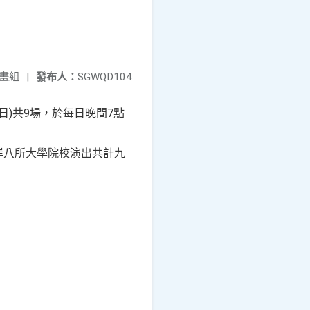
畫組
|
發布人：
SGWQD104
期日)共9場，於每日晚間7點
岸八所大學院校演出共計九