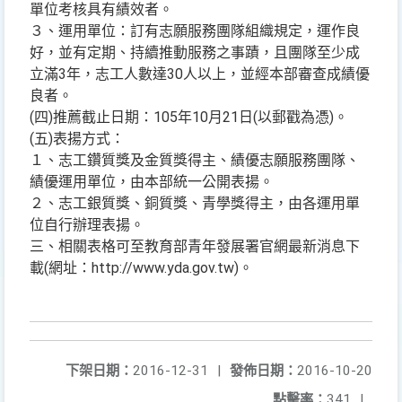
單位考核具有績效者。
３、運用單位：訂有志願服務團隊組織規定，運作良
好，並有定期、持續推動服務之事蹟，且團隊至少成
立滿3年，志工人數達30人以上，並經本部審查成績優
良者。
(四)推薦截止日期：105年10月21日(以郵戳為憑)。
(五)表揚方式：
１、志工鑽質獎及金質獎得主、績優志願服務團隊、
績優運用單位，由本部統一公開表揚。
２、志工銀質獎、銅質獎、青學獎得主，由各運用單
位自行辦理表揚。
三、相關表格可至教育部青年發展署官網最新消息下
載(網址：http://www.yda.gov.tw)。
下架日期：
2016-12-31
|
發佈日期：
2016-10-20
點擊率：
341
|