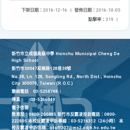
下架日期：
2016-12-16
|
發佈日期：
2016-10-05
點擊率：
319
|
新竹巿立成德高級中學 Hsinchu Municipal Cheng De
High School
新竹巿30047崧嶺路128巷38號
No.38, Ln. 128, Songling Rd., North Dist., Hsinchu
City 300079, Taiwan (R.O.C.)
聯絡電話
03-5258748
|
傳真
03-5266049
電子信箱
教育部：0800-200885 新竹市反霸凌投訴電話：0800-
222805 本校反霸凌申訴專線：03-5216312（24小時） 本
校反霸凌申訴信箱：staff307@ms2.cdjh.hc.edu.tw