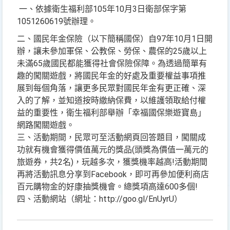
一、依據衛生福利部105年10月3日衛部保字第
1051260619號辦理。
二、國民年金保險（以下簡稱國保）自97年10月1日開
辦，讓未參加軍保、公教保、勞保、農保的25歲以上
未滿65歲國民都能獲得社會保險保障。為透過簡單有
趣的闖關遊戲，將國民年金的好處及重要權益事項推
展到每個角落，讓更多民眾對國民年金有更正確、深
入的了解，並知道按時繳納保費，以維護領取給付權
益的重要性，衛生福利部舉辦「幸福國保樂遊寶島」
網路闖關遊戲。
三、活動期間，民眾可至活動網頁回答題目，闖關成
功就有機會獲得價值萬元的獎品(頭獎為價值一萬元的
旅遊券，共2名)，玩越多次，獲獎機率越高!活動期間
再將活動訊息分享到Facebook，即可再參加便利商店
百元購物金的好康抽獎機會。總獎項高達600多個!
四、活動網站（網址：http://goo.gl/EnUyrU）