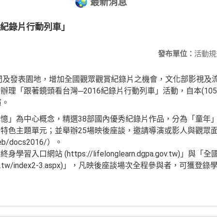
最新消息
16紀錄片行動列車」
發布單位：
活動規
間及發表園地，增加全國觀眾觀賞紀錄片之機會，文化部影視及
理「跟著鏡頭看台灣─2016紀錄片行動列車」活動，自本(105)年
演。
憶」為中心概念，精選38部國內優秀紀錄片作品，分為「童年
特色主題單元；並舉辦25場映後座談，邀請導演或影人與觀眾
web/docs2016/）。
入口網站 (https://lifelonglearn.dgpa.gov.tw)
rvice.edu.tw/index2-3.aspx)」，凡映後座談場次全程參與者