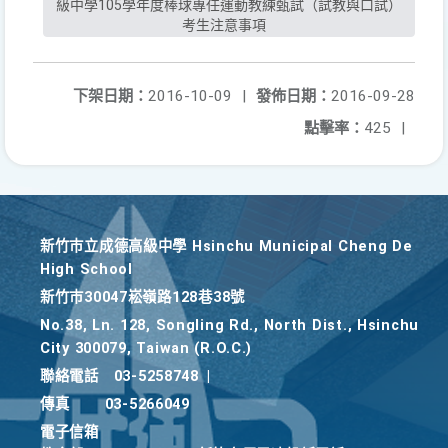
級中學105學年度棒球專任運動教練甄試（試教與口試）
考生注意事項
下架日期：
2016-10-09
|
發佈日期：
2016-09-28
點擊率：
425
|
新竹巿立成德高級中學 Hsinchu Municipal Cheng De
High School
新竹巿30047崧嶺路128巷38號
No.38, Ln. 128, Songling Rd., North Dist., Hsinchu
City 300079, Taiwan (R.O.C.)
聯絡電話
03-5258748
|
傳真
03-5266049
電子信箱