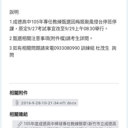
說明:
1.成德高中105年專任教練甄選因梅姬颱風侵台停班停
課，原定9/27考試事宜改至9/29上午08:30舉行。
2.甄選相關注意事項(附件檔)請考生詳閱。
3.如有相關問題請來電0933080990 訓練組 杜茂生 詢
問
相關附件
2016-9-28-10-21-34-nf1.docx
相關連結
105年度成德高中棒球專任教練簡章\新竹市立成德高