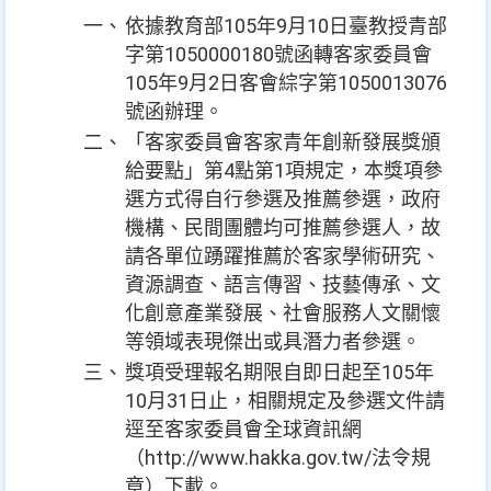
一、
依據教育部105年9月10日臺教授青部
字第1050000180號函轉客家委員會
105年9月2日客會綜字第1050013076
號函辦理。
二、
「客家委員會客家青年創新發展獎頒
給要點」第4點第1項規定，本獎項參
選方式得自行參選及推薦參選，政府
機構、民間團體均可推薦參選人，故
請各單位踴躍推薦於客家學術研究、
資源調查、語言傳習、技藝傳承、文
化創意產業發展、社會服務人文關懷
等領域表現傑出或具潛力者參選。
三、
獎項受理報名期限自即日起至105年
10月31日止，相關規定及參選文件請
逕至客家委員會全球資訊網
（http://www.hakka.gov.tw/法令規
章）下載。