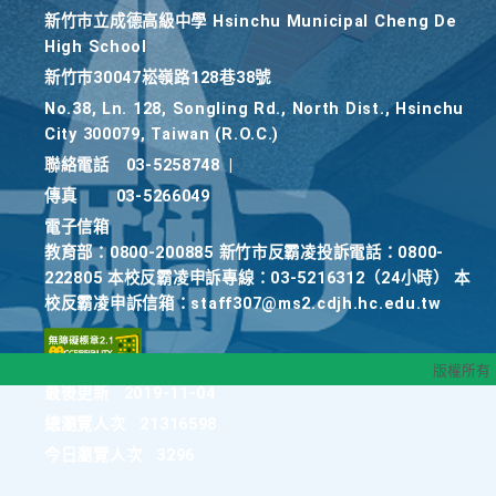
新竹巿立成德高級中學 Hsinchu Municipal Cheng De
High School
新竹巿30047崧嶺路128巷38號
No.38, Ln. 128, Songling Rd., North Dist., Hsinchu
City 300079, Taiwan (R.O.C.)
聯絡電話
03-5258748
|
傳真
03-5266049
電子信箱
教育部：0800-200885 新竹市反霸凌投訴電話：0800-
222805 本校反霸凌申訴專線：03-5216312（24小時） 本
校反霸凌申訴信箱：staff307@ms2.cdjh.hc.edu.tw
版權所有
最後更新
2019-11-04
總瀏覽人次
21316598
今日瀏覽人次
3296