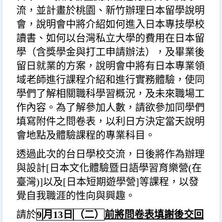
流，並計畫於桃園、新竹辦理日本留學說明
會，說明會中將介紹如何進入日本專技學校
讀書、如何以台灣私立大學的費用在日本留
學（含獎學金與打工申請辦法），及畢業後
留日就業的方案，說明會中將有日本專業領
域老師進行課程介紹和進行實務體驗，使同
學們了解相關職科學習概況，及未來職場工
作內容。為了解參加人數，請欲參加同學們
填寫附件之問卷表，以利日方決定當天說明
會地點及體驗課程的專業科目。
透過此次的台日學校交流，日後將作為辦理
與設計
[
日本文化體驗暨日語學習育樂營
(
在
臺灣
)]
以及
[
日本短期遊學營
]
等課程，以發
覺自我職涯的性向與興趣。
請於
9
月
13
日
（二）
前將問卷表填謝後交回