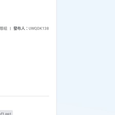
導組
|
發布人：
UWQDK138
nf1.ppt