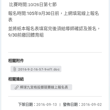
比賽時間
日第七節
:10/26
報名時間
:105
年
月
30
日前，上網填寫線上報名
9
表
並將紙本報名表填寫完後須給導師確認及簽名，
9
/30
前繳回體育組
相關附件
2016-9-2-16-57-9-nf1.doc
相關連結
棒球九宮格投擲競賽線上報名表
下架日期：
2016-09-13
|
發佈日期：
2016-09-02