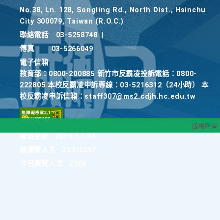
No.38, Ln. 128, Songling Rd., North Dist., Hsinchu
City 300079, Taiwan (R.O.C.)
聯絡電話
03-5258748
|
傳真
03-5266049
電子信箱
教育部：0800-200885 新竹市反霸凌投訴電話：0800-
222805 本校反霸凌申訴專線：03-5216312（24小時） 本
校反霸凌申訴信箱：staff307@ms2.cdjh.hc.edu.tw
版權所有
最後更新
2019-11-04
總瀏覽人次
21316397
今日瀏覽人次
2309