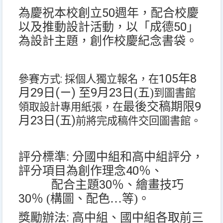
50
為慶祝本校創立
週年，配合校慶
50
以及推動設計活動，
以「成德
」
為設計主題
，創作校慶紀念書袋。
105
8
年
:
參賽方式
採個人獨立報名，在
29
(
)
9
23
月
日
ㄧ
至
月
日(
五
)
到圖書館
9
最後交稿期限
領取設計專用紙張，在
23
(
)
月
日
五
前將完成稿件交回圖書館。
:
評分標準
分國中組和高中組評分，
40
評分項目為
創作理
念
％
、
30
配合主題
％、繪畫技巧
30
％ (構圖、配色…等)。
:
獎勵辦法
高中組、國中組各取前三