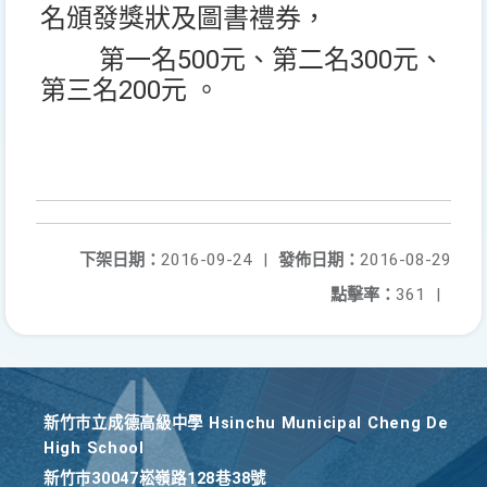
名頒發獎狀及圖書禮券，
500
300
第一名
元、
第二名
元、
200
第三名
元 。
下架日期：
2016-09-24
|
發佈日期：
2016-08-29
點擊率：
361
|
新竹巿立成德高級中學 Hsinchu Municipal Cheng De
High School
新竹巿30047崧嶺路128巷38號