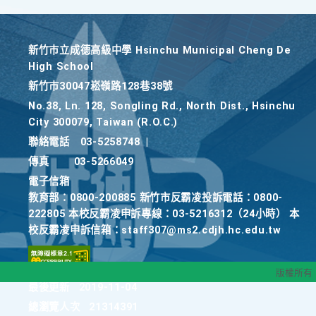
新竹巿立成德高級中學 Hsinchu Municipal Cheng De
High School
新竹巿30047崧嶺路128巷38號
No.38, Ln. 128, Songling Rd., North Dist., Hsinchu
City 300079, Taiwan (R.O.C.)
聯絡電話
03-5258748
|
傳真
03-5266049
電子信箱
教育部：0800-200885 新竹市反霸凌投訴電話：0800-
222805 本校反霸凌申訴專線：03-5216312（24小時） 本
校反霸凌申訴信箱：staff307@ms2.cdjh.hc.edu.tw
版權所有
最後更新
2019-11-04
總瀏覽人次
21314391