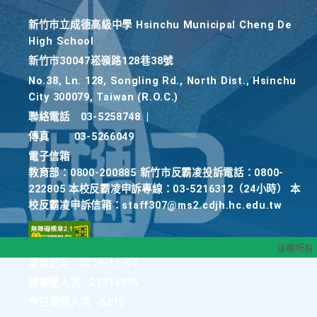
新竹巿立成德高級中學 Hsinchu Municipal Cheng De
High School
新竹巿30047崧嶺路128巷38號
No.38, Ln. 128, Songling Rd., North Dist., Hsinchu
City 300079, Taiwan (R.O.C.)
聯絡電話
03-5258748
|
傳真
03-5266049
電子信箱
教育部：0800-200885 新竹市反霸凌投訴電話：0800-
222805 本校反霸凌申訴專線：03-5216312（24小時） 本
校反霸凌申訴信箱：staff307@ms2.cdjh.hc.edu.tw
版權所有
最後更新
2019-11-04
總瀏覽人次
21314575
今日瀏覽人次
6215