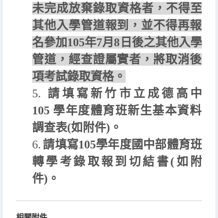
未完成放棄錄取資格者，不得至
其他入學管道報到，
並不得再報
名參加
105
年
7
月
8
日後之其他入學
管道，
經查證屬實者，將取消後
項考試錄取資格。
5.
請填寫新竹市立成德高中
105
學年度體育班新生基本資
料
調查表
(
如附件
)
。
6.
請填寫
105
學年度國中部體育班
轉學考錄取報到切結書
(
如附
件
)
。
相關附件