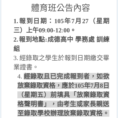
體育班公告內容
1.
報到日期：
105
年
7
月27（星期
三）上午
09
:
00-
12
:
00
。
2.
報到地點
:
成德高中 學務處 訓練
組
3.
經錄取之學生於報到日期繳交畢
業證書。
4.
經錄取且已完成報到者，如欲
放棄錄取資格，應於
105
年
7
月
8
日
（星期五）前填具「放棄錄取資
格聲明書」，
由考生或家長親送
至錄取學校辦理放棄錄取資格。