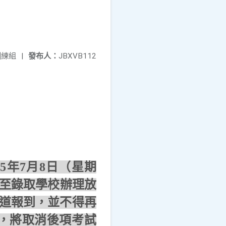
訓練組
|
發布人：
JBXVB112
05
年
7
月
8
日（星期
至錄取學校辦理放
道報到，
並不得再
，將取消後項考試