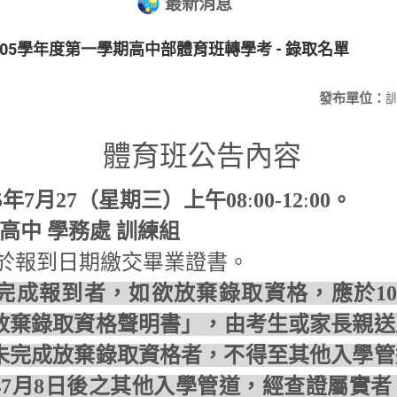
最新消息
05學年度第一學期高中部體育班轉學考 - 錄取名單
發布單位：
體育班公告內容
5
年
7
月27（星期三）上午
08
:
00-
12
:
00
。
高中 學務處 訓練組
於報到日期繳交畢業證書。
完成報到者，如欲放棄錄取資格，應於
1
放棄錄取資格聲明書」，
由考生或家長親送
未完成放棄錄取資格者，不得至其他入學管
年
7
月
8
日後之其他入學管道，
經查證屬實者