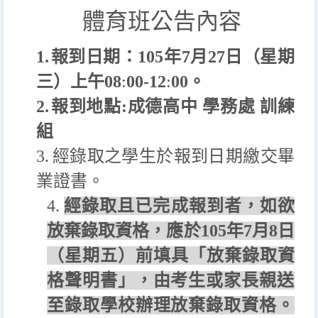
體育班公告內容
1.
報到日期：
105
年
7
月27日（星期
三）上午
08
:
00-
12
:
00
。
2.
報到地點
:
成德高中 學務處 訓練
組
3.
經錄取之學生於報到日期繳交畢
業證書。
4.
經錄取且已完成報到者，如欲
放棄錄取資格，應於
105
年
7
月
8
日
（星期五）前填具「放棄錄取資
格聲明書」，
由考生或家長親送
至錄取學校辦理放棄錄取資格。