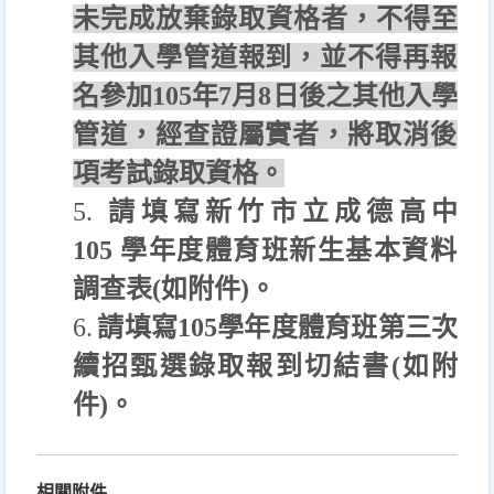
未完成放棄錄取資格者，不得至
其他入學管道報到，
並不得再報
名參加
105
年
7
月
8
日後之其他入學
管道，
經查證屬實者，將取消後
項考試錄取資格。
5.
請填寫新竹市立成德高中
105
學年度體育班新生基本資
料
調查表
(
如附件
)
。
6.
請填寫
105
學年度體育班第三次
續招甄選錄取報到切結書
(
如附
件
)
。
相關附件