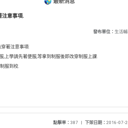
最新消息
注意事項.
發布單位：
生活輔
裝穿著注意事項:
服,上學請先著便服,等拿到制服後即改穿制服上課.
制服到校.
點擊率：
387
|
下架日期：
2016-07-2