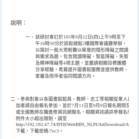
說明：
一、
該研討會訂於
105
年
9
月
22
日
(
四
)
上午
9
時至下
午
16
時
50
分於該館總館
2
樓國際會議廳舉辦，
以探討一般大眾較難以察覺的隱形障礙之閱讀
與需求為題，包含閱讀障礙、智能障礙、失智
及精神障礙等
4
項主題，並邀請相關目標團體
分享經驗，希冀提升圖書館服務並提供教師、
家屬及陪伴者協同閱讀方向。
二
、參與對象以各圖書館館員、教師、志工等相關從業人員為
加者請自由報名參加，並於
7
月
11
日至
9
月
9
日報名期間至該
或全國教師在職進修資訊網報名，相關資訊請詳參報名簡章
附件大小超出限制，請至
http://192.192.47.74/IFDEWebBBS_NLPI/AttDownload/AttDo
下載，下載密碼
:7ec3
。