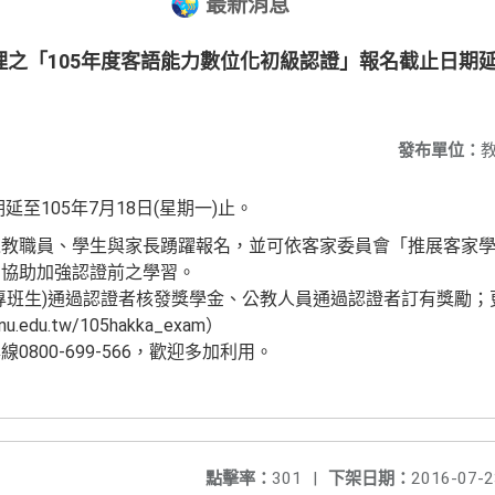
最新消息
之「105年度客語能力數位化初級認證」報名截止日期延至
發布單位：
至105年7月18日(星期一)止。
之教職員、學生與家長踴躍報名，並可依客家委員會「推展客家
，協助加強認證前之學習。
專班生)通過認證者核發獎學金、公教人員通過認證者訂有獎勵；
nu.edu.tw/105hakka_exam）
800-699-566，歡迎多加利用。
點擊率：
301
|
下架日期：
2016-07-2