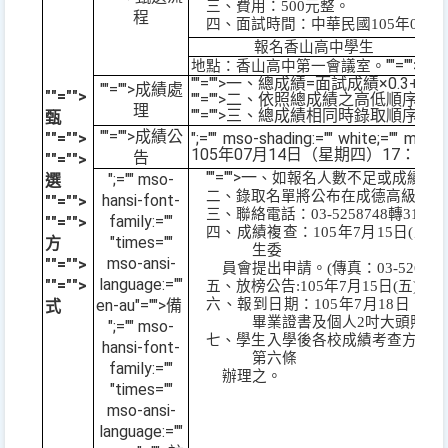
三、費用：
500
元整。
程
四、面試時間：中華民國
105
年
07
月
報名香山高中學生
""="">
地點：香山高中第一會議室。
""="">一、總成績
=
面試成績×
0.3+
術
""="">
成績處
""="">
""="">二、依照總成績之高低順序依
理
""="">三、總成績相同時錄取順序
甄
""="">
成績公
""="">
";="" mso-shading:="" white;="" ms
105
年
07
月
14
日（星期四）
17
：
00
告
""="">
""="">一
";="" mso-
、如報名人數不足或成績未
選
二、錄取名單將公布在成德高級中學
hansi-font-
""="">
三、聯絡電話：
03-5258748
轉
310
。
family:=""
""="">
四、成績複查：
105
年
7
月
15
日
(
五
)1
"times=""
方
生委
mso-ansi-
""="">
員會提出申請。
(
傳真：
03-526604
language:=""
""="">
五、放榜公告
:105
年
7
月
15
日
(
五
)17:0
en-au"="">備
六、報到日期：
105
年
7
月
18
日（一
式
畢業證書及個人
2
吋大頭照片
3
";="" mso-
七、學生入學後各校成績考查方法，
hansi-font-
第六條
family:=""
辦理之。
"times=""
mso-ansi-
language:=""