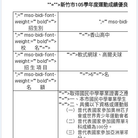
""="">新竹市
105
學年度運動成績優良學生
";="" mso-bidi-font-
weight:="" bold"="">
";="" mso-bidi-
招生別
";="" mso-bidi-font-
""="">香山高中
weight:="" bold"="">
校
名
""="">
";="" mso-bidi-font-
""="">軟式網球、高爾夫球
weight:="" bold"="">
招 生 項 目
";="" mso-bidi-font-
""="">6
""="">名
weight:="" bold"="">
名
額
""="">取得國民中學畢業證書之
""="">一、本市
""=
國民中學畢業學生。
""="">二、具備以下資格或運動競
（一）曾代表國家參加奧林匹克運
會或世界青少年運動會者；術
（二）曾代表國家參加國際單項運
科成績為
100
分。
（三）曾代表國家參加亞洲單項運