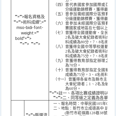
分。
（四）曾代表國家參加國際或亞洲
分級運動錦標賽，獲得最優級
（五）曾參加需經國際分區預賽產
""="">報名資格及
分級運動錦標賽，獲得最優級
""="">術科成績
";=""
（六）曾參加未經國際分區預賽直
mso-bidi-font-
賽國家或地區在七個以上，獲
weight:=""
（七）曾獲得全國運動會、全民運
2
名及破大會紀錄者術科成績
bold"="">
科成績為
80
分，
7
、
8
名術科
""="">
""="">
（八）曾獲得全國中等學校運動會
2
名及破大會紀錄者術科成績
科成績為
75
分，
7
、
8
名術科
（九）曾獲得教育部指定辦理之運
為
70
分。
（十）曾獲得教育部指定全國單項
成績為
75
分，
3
、
4
名術科成
（
十一
）曾獲得各省市及縣市主管教
大會紀錄者；
1
、
2
名及破大
為
60
分。
""="">註一、各項比賽成績證明以
102
""="">二、同等級之定義為各單
一、報名時間：中華民國
105
年
07
月
二、地點：新竹市立成德高中 訓練
(
新竹市崧嶺路
128
巷
38
號，電
""="">
甄選流