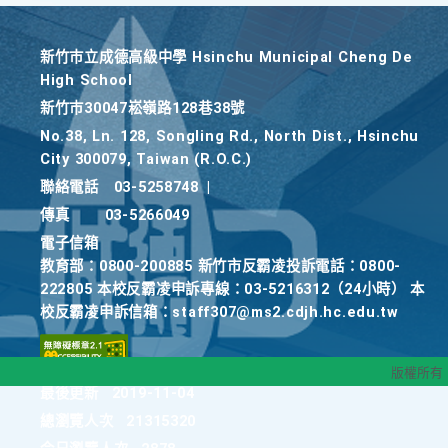
新竹巿立成德高級中學 Hsinchu Municipal Cheng De
High School
新竹巿30047崧嶺路128巷38號
No.38, Ln. 128, Songling Rd., North Dist., Hsinchu
City 300079, Taiwan (R.O.C.)
聯絡電話
03-5258748
|
傳真
03-5266049
電子信箱
教育部：0800-200885 新竹市反霸凌投訴電話：0800-
222805 本校反霸凌申訴專線：03-5216312（24小時） 本
校反霸凌申訴信箱：staff307@ms2.cdjh.hc.edu.tw
版權所有
最後更新
2019-11-04
總瀏覽人次
21315320