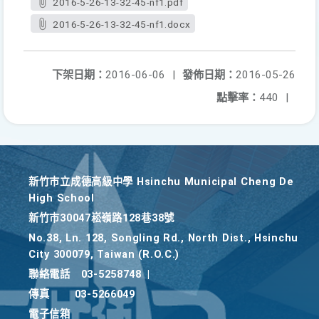
2016-5-26-13-32-45-nf1.pdf
2016-5-26-13-32-45-nf1.docx
下架日期：
2016-06-06
|
發佈日期：
2016-05-26
點擊率：
440
|
新竹巿立成德高級中學 Hsinchu Municipal Cheng De
High School
新竹巿30047崧嶺路128巷38號
No.38, Ln. 128, Songling Rd., North Dist., Hsinchu
City 300079, Taiwan (R.O.C.)
聯絡電話
03-5258748
|
傳真
03-5266049
電子信箱