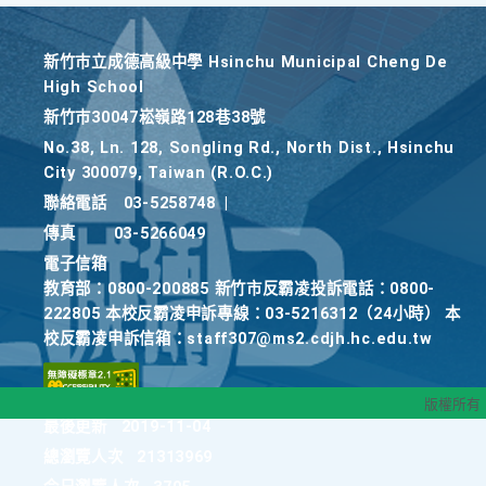
新竹巿立成德高級中學 Hsinchu Municipal Cheng De
High School
新竹巿30047崧嶺路128巷38號
No.38, Ln. 128, Songling Rd., North Dist., Hsinchu
City 300079, Taiwan (R.O.C.)
聯絡電話
03-5258748
|
傳真
03-5266049
電子信箱
教育部：0800-200885 新竹市反霸凌投訴電話：0800-
222805 本校反霸凌申訴專線：03-5216312（24小時） 本
校反霸凌申訴信箱：staff307@ms2.cdjh.hc.edu.tw
版權所有
最後更新
2019-11-04
總瀏覽人次
21313969