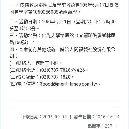
一、依據教育部國民及學前教育署105年5月17日臺教
國署學字第1050056088號函辦理。
二、活動日期：105年5月21日（星期六）下午2時00
分至4時00分。
三、活動地點：佛光大學懷恩館（宜蘭縣礁溪鄉林尾
路160號）。
四、本案倘有其他疑義，請洽人間福報社股份有限公
司：
(一)聯絡人：何靜宜小姐。
(二)聯絡電話：(02)8787-7828分機26。
(三)傳真號碼：(02)8787-1820。
(四)電子信箱：3good@merit-times.com.tw。
下架日期：
2016-09-04
|
發佈日期：
2016-05-24
點擊率：
297
|