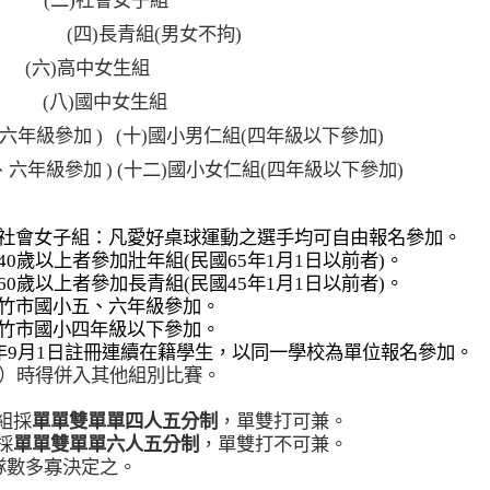
(
二
)
社會女子組
) (
四
)
長青組
(
男女不拘
)
(
六
)
高中女生組
(
八
)
國中女生組
六年級參加
) (
十
)
國小男仁組
(
四年級以下參加
)
、六年級參加
) (
十二
)
國小女仁組
(
四年級以下參加
)
社會女子組：凡愛好桌球運動之選手均可自由報名參加。
40
歲以上者參加壯年組
(
民國
65
年
1
月
1
日以前者
)
。
60
歲以上者參加長青組
(
民國
45
年
1
月
1
日以前者
)
。
竹市國小五、六年級參加。
竹市國小四年級以下參加。
年
9
月
1
日註冊連續在籍學生，以同一學校為單位報名參加。
）時得併入其他組別比賽。
組採
單單雙單單四人五分制
，單雙打可兼。
採
單單雙單單六人五分制
，單雙打不可兼。
隊數多寡決定之。