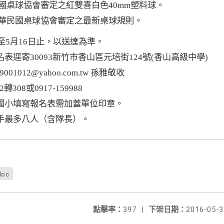
國桌球協會審定之紅雙喜白色
40mm
塑料球。
華民國桌球協會審定之最新桌球規則。
名：
至
5
月
16
日止，以送達為準。
名表逕寄
30093
新竹市香山區元培街
124
號
(
香山高級中學
)
69001012@yahoo.com.tw
孫雅敬收
2
轉
308
或
0917-159988
國小填寫報名表需加蓋單位印章。
手最多八人（含隊長）。
doc
點擊率：
397
|
下架日期：
2016-05-3