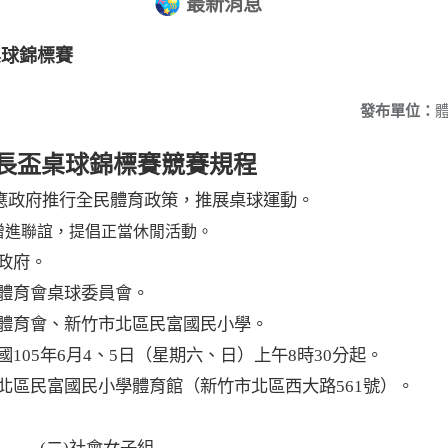
最新消息
桌球錦標賽
發布單位：
長盃桌球錦標賽競賽規程
應政府推行全民體育政策，推展桌球運動。
增進聯誼，提倡正當休閒活動。
政府。
體育會桌球委員會。
體育會、新竹市北區民富國民小學。
國
105
年
6
月
4
、
5
日（星期六、日）上午
8
時
30
分起。
北區民富國民小學體育館（新竹市北區西大路
561
號）。