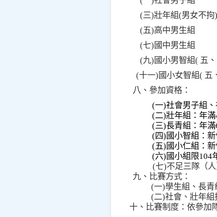
(
一
)
社會男子組
(
三
)
壯年組
(
男女不拘
(
五
)
高中男生組
(
七
)
國中男生組
(
九
)
國小男智組
(
五、
(
十一
)
國小女智組
(
五
八、參加資格：
(
一
)
社會男子組、
(
二
)
壯年組：年滿
(
三
)
長青組：年滿
(
四
)
國小智組：新
(
五
)
國小仁組：新
(
六
)
國小組限
104
(
七
)
不足三隊（人
九、比賽方式：
(
一
)
學生組、長青
(
二
)
社會、壯年組
十、比賽制度：依參加