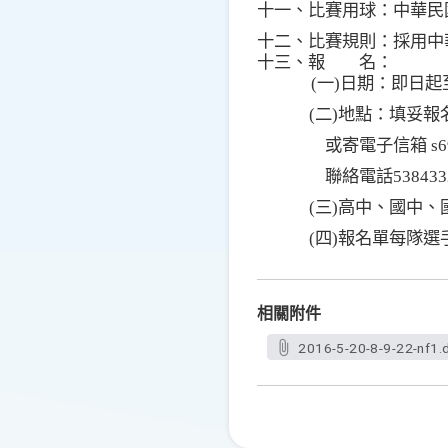
十一、比賽用球：中華民
十二、比賽規則：採用中
十三、報 
(
一
)
日期：即日起
(
二
)
地點：填妥報
或寄電子信箱
s
聯絡電話
538433
(
三
)
高中、國中、
(
四
)
報名單每隊選
相關附件
2016-5-20-8-9-22-nf1.