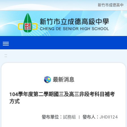
新竹巿成德高中
:::
最新消息
104學年度第二學期國三及高三非段考科目補考
方式
發布單位：
試務組
|
發布人：
JHDII124