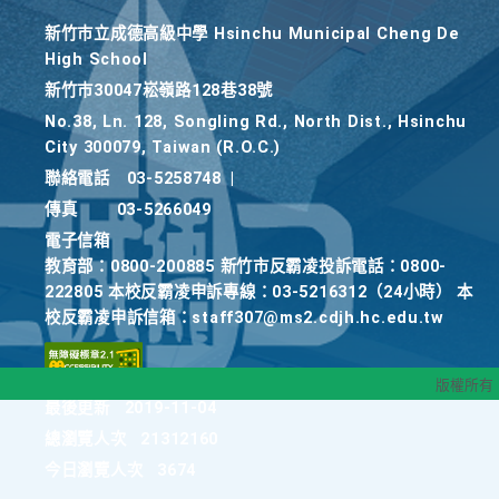
新竹巿立成德高級中學 Hsinchu Municipal Cheng De
High School
新竹巿30047崧嶺路128巷38號
No.38, Ln. 128, Songling Rd., North Dist., Hsinchu
City 300079, Taiwan (R.O.C.)
聯絡電話
03-5258748
|
傳真
03-5266049
電子信箱
教育部：0800-200885 新竹市反霸凌投訴電話：0800-
222805 本校反霸凌申訴專線：03-5216312（24小時） 本
校反霸凌申訴信箱：staff307@ms2.cdjh.hc.edu.tw
版權所有
最後更新
2019-11-04
總瀏覽人次
21312160
今日瀏覽人次
3674