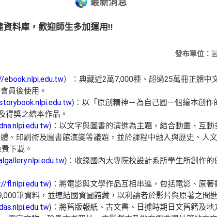
最新消息
資料庫，歡迎師生多加運用!!
發布單位：
//ebook.nlpi.edu.tw
）：典藏近2萬7,000種、超過25萬冊正體
冊會員後使用。
/storybook.nlpi.edu.tw
)：以「原創精神－為自己圓一個繪本創作
色及得獎之繪本作品。
bdna.nlpi.edu.tw
)：以文字與圖書的演進為主題，結合動畫、互動
字體、印刷術及圖書館演變等議題，並於課程中融入與歷史、人
免費下載。
algallery.nlpi.edu.tw
)：收錄國內大專院校設計系所學生所創作的
。
//fl.nlpi.edu.tw
)：將電影與文學作品互相串連，包括電影、原著
近9,000筆資料，並連結國資圖館藏，以利讀者於影片與原著之間
das.nlpi.edu.tw
)：將舊版報紙、古文書、日據時期日文舊籍及地