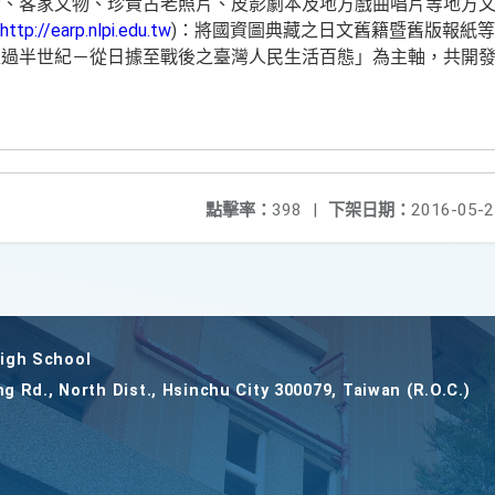
物、客家文物、珍貴古老照片、皮影劇本及地方戲曲唱片等地方
http://earp.nlpi.edu.tw
)：將國資圖典藏之日文舊籍暨舊版報紙
過半世紀－從日據至戰後之臺灣人民生活百態」為主軸，共開發
點擊率：
398
|
下架日期：
2016-05-2
gh School
ng Rd., North Dist., Hsinchu City 300079, Taiwan (R.O.C.)