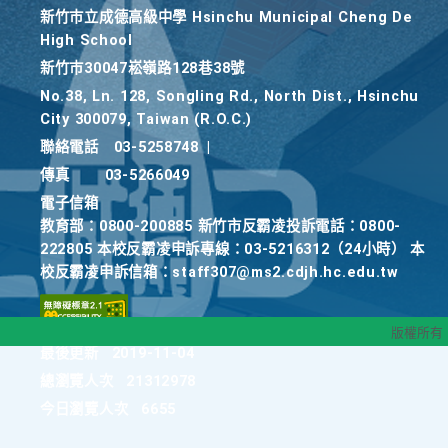
新竹巿立成德高級中學 Hsinchu Municipal Cheng De
High School
新竹巿30047崧嶺路128巷38號
No.38, Ln. 128, Songling Rd., North Dist., Hsinchu
City 300079, Taiwan (R.O.C.)
聯絡電話
03-5258748
|
傳真
03-5266049
電子信箱
教育部：0800-200885 新竹市反霸凌投訴電話：0800-
222805 本校反霸凌申訴專線：03-5216312（24小時） 本
校反霸凌申訴信箱：staff307@ms2.cdjh.hc.edu.tw
版權所有
最後更新
2019-11-04
總瀏覽人次
21312978
今日瀏覽人次
6655