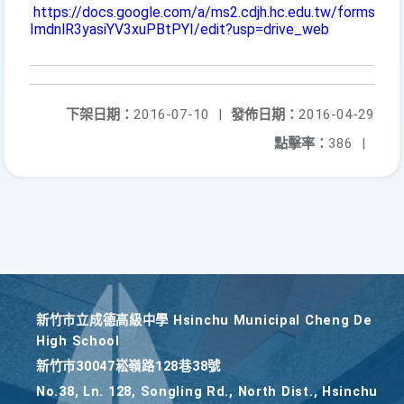
https://docs.google.com/a/ms2.cdjh.hc.edu.tw/forms/
ImdnlR3yasiYV3xuPBtPYI/edit?usp=drive_web
下架日期：
2016-07-10
|
發佈日期：
2016-04-29
點擊率：
386
|
新竹巿立成德高級中學 Hsinchu Municipal Cheng De
High School
新竹巿30047崧嶺路128巷38號
No.38, Ln. 128, Songling Rd., North Dist., Hsinchu