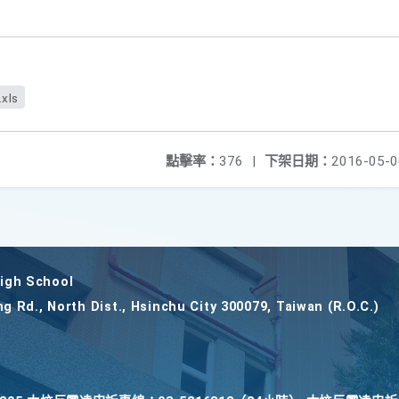
.xls
點擊率：
376
|
下架日期：
2016-05-0
gh School
ng Rd., North Dist., Hsinchu City 300079, Taiwan (R.O.C.)