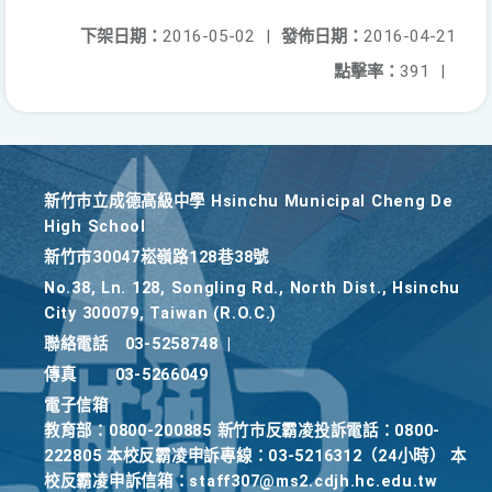
下架日期：
2016-05-02
|
發佈日期：
2016-04-21
點擊率：
391
|
新竹巿立成德高級中學 Hsinchu Municipal Cheng De
High School
新竹巿30047崧嶺路128巷38號
No.38, Ln. 128, Songling Rd., North Dist., Hsinchu
City 300079, Taiwan (R.O.C.)
聯絡電話
03-5258748
|
傳真
03-5266049
電子信箱
教育部：0800-200885 新竹市反霸凌投訴電話：0800-
222805 本校反霸凌申訴專線：03-5216312（24小時） 本
校反霸凌申訴信箱：staff307@ms2.cdjh.hc.edu.tw