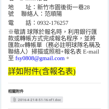
地 址：新竹市園後街一巷
28
號 聯絡人：范順陽
電 話：
0932-176257
※敬請 球隊於報名時，利用銀行匯
款或轉帳方式完成報名程序，並將
匯款
or
轉帳單（務必註明球隊名稱及
聯絡人）掃描或照相
+
報名表
E-mail
至
fsy0808@gmail.com
。
詳如附件(含報名表)
相關附件
2016-4-21-8-51-16-nf1.doc