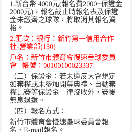
1.
新台幣
4000
元
(
報名費
2000+
保證金
2000
元
)
，報名截止時報名表及保證
金未繳齊之球隊，將取消其報名資
格。
2.
匯款：銀行：新竹第一信用合作
社
-
營業部
(130)
戶名：新竹市體育會慢速壘球委員
會
帳號：
00100100023337
（三）保證金：若未違反大會規定
如棄權或未參加開幕典禮、自動棄
權比賽等保證金一律沒收外，賽後
無息退還。
（四）報名方式：
新竹市體育會慢速壘球委員會報
名、
E-mail
報名。