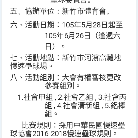
五、協辦單位：新竹市體育會。
105
5
28
六、活動日期：
年
月
日起至
105
6
26
年
月
日（逢週六
日）。
七、活動地點：新竹市河濱高灘地
慢速壘球場。
八、活動組別：大會有權審核更改
參賽組別。
1.
, 2.
, 3.
社會甲組
社會乙組
社會丙
, 4.
, 5.
組
社會清新組
鋁棒
組。
比賽規則：採用中華民國慢速壘
2016-2018
球協會
慢速壘球規則。