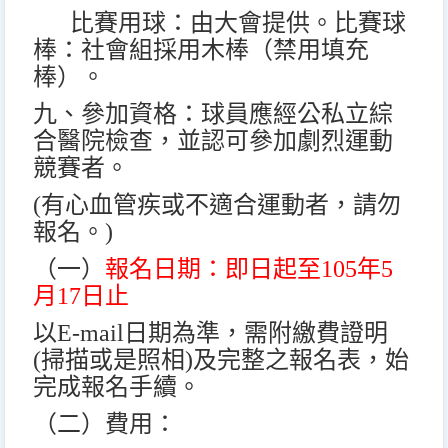
比賽用球：由大會提供。比賽球
棒：社會組採用木棒（禁用填充
棒）。
九、參加資格：球員應經公私立綜
合醫院檢查，並認可參加劇烈運動
競賽者。
(
有心血管疾或不適合運動者，請勿
報名。
)
（一）
報名日期：即日起至
105
年
5
月
17
日止
以
E-mail
日期為準，需附繳費證明
(
掃描或是照相
)
及完整之報名表，始
完成報名手續。
（二）費用：