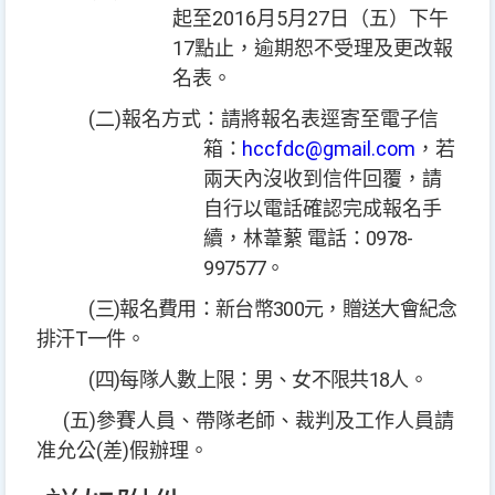
2016
5
27
起至
月
月
日（五）下午
17
點止，逾期恕不受理及更改報
名表。
(
)
二
報名方式：請將報名表逕寄至
電子信
hccfdc@gmail.com
箱：
，若
兩天內沒收到信件回覆，請
自行以電話確認完成報名手
0978-
續，林葦蕠
電
話：
997577
。
(
)
300
三
報名費用：新台幣
元，贈送大會紀念
T
排汗
一件。
(
)
18
四
每隊人數上限：男、女不限共
人。
(
)
五
參賽人員、帶隊老師、裁判及工作人員請
(
)
准允公
差
假辦理。