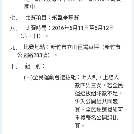
國中
七、
比賽項目：飛盤爭奪賽
八、
2016
6
11
6
12
比賽時間：
年
月
日至
月
日
（六、日）。
九、
比
賽地點：新竹市立田徑場草坪
（新竹市
283
公園路
號）。
十、
組
別：
(
)
一
全民運動會選拔組：七人制，上場人
數四男三女，若全民
運選拔組隊數不足，
併入公開組共同競
賽。全民運選拔組可
重複報名公開組比
賽。