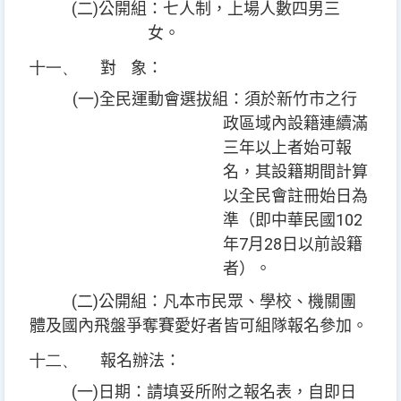
(
)
二
公開組
：
七人制，上場人數四男三
女。
十一、
對
象：
(
)
一
全民運動會選拔組
：
須於新竹市之行
政區域內設籍連續滿
三年以上者始可報
名，其設籍期間計算
以全民會註冊始日為
102
準（即中華民國
7
28
年
月
日以前設籍
者）。
(
)
二
公開組
：凡本市民眾、學校、機關團
體及國內飛盤爭奪賽愛好者皆可組隊報名參加。
十二、
報名辦法：
(
)
一
日期：請填妥所附之報名表，自即日