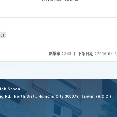
pdf
點擊率：
343
|
下架日期：
2016-04-1
gh School
ng Rd., North Dist., Hsinchu City 300079, Taiwan (R.O.C.)