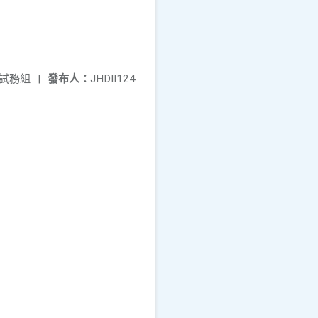
試務組
|
發布人：
JHDII124