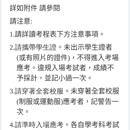
詳如附件 請參閱
請注意:
1.
請詳讀考程表下方注意事項。
2.請攜帶學生證
。
未出示學生證者
(
或有照片的證件
)
，不得進入考場
應考。違規入場考試者，成績不
予採計，並記小過一次。
3.請穿著全套校服
。
未穿著全套校服
(
制服或運動服
)
應考者，記警告一
次。
4.請準時入場應考
。各
自學考科考試