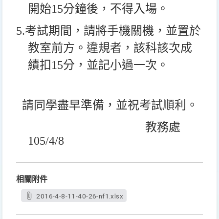
開始
15
分鐘後
，
不得入場。
5.
考試期間，請將手機關機，並置於
教室前方。違規者，該科該次成
績扣
15
分，並記小過一次。
請同學盡早準備，並祝考試順利
。
教務處
105/4/8
相關附件
2016-4-8-11-40-26-nf1.xlsx