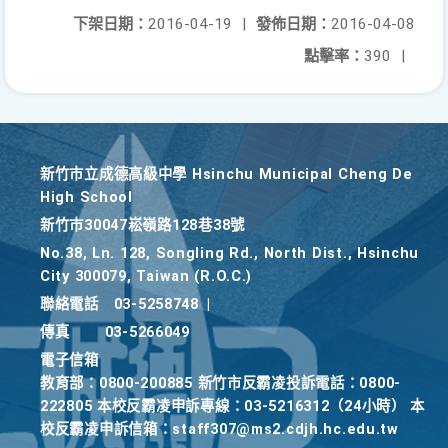
下架日期：
2016-04-19
|
發佈日期：
2016-04-08
點擊率：
390
|
新竹巿立成德高級中學 Hsinchu Municipal Cheng De
High School
新竹巿30047崧嶺路128巷38號
No.38, Ln. 128, Songling Rd., North Dist., Hsinchu
City 300079, Taiwan (R.O.C.)
聯絡電話
03-5258748
|
傳真
03-5266049
電子信箱
教育部：0800-200885 新竹市反霸凌投訴電話：0800-
222805 本校反霸凌申訴專線：03-5216312（24小時） 本
校反霸凌申訴信箱：staff307@ms2.cdjh.hc.edu.tw